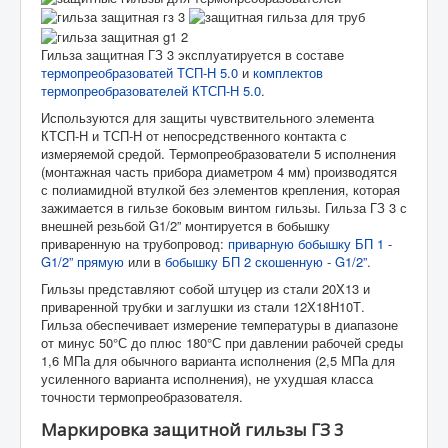
Гильза защитная ГЗ 3 эксплуатируется в составе
Главная
Каталог
Гильзы защитные
термопреобразоватей ТСП-Н 5.0
и
комплектов
Гильза защитная ГЗ 3 исполнение
термопреобразователей КТСП-Н 5.0
.
Используются для защиты чувствительного элемента
КТСП-Н и ТСП-Н от непосредственного контакта с
измеряемой средой. Термопреобразователи 5 исполнения
(монтажная часть прибора диаметром 4 мм) производятся
с полиамидной втулкой без элементов крепления, которая
зажимается в гильзе боковым винтом гильзы. Гильза ГЗ 3 с
внешней резьбой G1/2” монтируется в бобышку
приваренную на трубопровод:
приварную бобышку БП 1 -
G1/2” прямую
или в
бобышку БП 2 скошенную - G1/2”
.
Гильзы представляют собой штуцер из стали 20X13 и
приваренной трубки и заглушки из стали 12Х18Н10Т.
Гильза обеспечивает измерение температуры в диапазоне
от минус 50°С до плюс 180°С при давлении рабочей среды
1,6 МПа для обычного варианта исполнения (2,5 МПа для
усиленного варианта исполнения), не ухудшая класса
точности термопреобразователя.
Маркировка защитной гильзы ГЗ 3