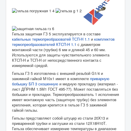
Главная
Каталог
Гильзы защитные
Гильза защитная ГЗ 5 исполнение
Гильза защитная ГЗ 5 эксплуатируется в составе
кабельных термопреобразоватей ТСП-Н 1.1
и
комплектов
термопреобразователей КТСП-Н 1.1
с диаметром
монтажной части (трубки) 6 мм и длиной 45 и 60 мм.
Используются для защиты чувствительного элемента
КТСП-Н и ТСП-Н от непосредственного контакта с
измеряемой средой.
Гильза ГЗ 5 изготовлена с внешней резьбой G1/4 и
зажимной гайкой М10х1 имеет в комплекте
приварную
бобышку БП 3 скошенную
и медную прокладку (материал -
лист ДПРНМ 1.5М1 ГОСТ 495-77). Может поставляться без
бобышки и прокладки. Термопреобразователь 1 исполнения
имеет монтажную часть (защитную трубку) без элементов
крепления, которая крепится в гильзе ГЗ 5 зажимной
гайкой гильзы.
Гильзы представляют собой штуцер из стали 20X13 и
приваренной трубки и заглушки из стали 12Х18Н10Т.
Гильза обеспечивает измерение температуры в диапазоне