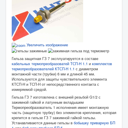
Главная
Каталог
Гильзы защитные
Гильза защитная ГЗ 7 исполнение
Увеличить изображение
Гильза защитная ГЗ 7 эксплуатируется в составе
кабельных термопреобразоватей ТСП-Н 1.1
и
комплектов
термопреобразователей КТСП-Н 1.1
с диаметром
монтажной части (трубки) 6 мм и длиной 45 мм.
Используются для защиты чувствительного элемента
КТСП-Н и ТСП-Н от непосредственного контакта с
измеряемой средой.
Гильза ГЗ 7 изготовлена с внешней резьбой G1/2 с
зажимной гайкой и латунным вкладышем
Термопреобразователь 1 исполнения имеет монтажную
часть (защитную трубку) без элементов крепления, которая
крепится в гильзе ГЗ 7 зажимной гайкой гильзы.
Устанавливаются данные гильзы в
бобышку приварную БП
1
или
бобышку трубную БП 5