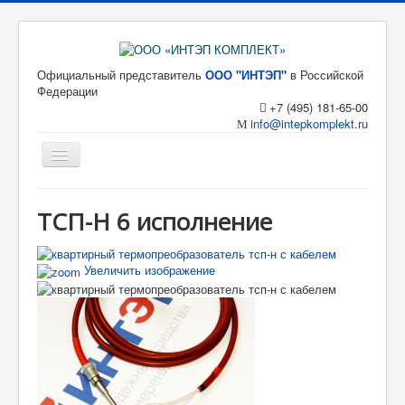
Официальный представитель
ООО "ИНТЭП"
в Российской
Федерации
+7 (495) 181-65-00
info@intepkomplekt.ru
Главная
ТСП-Н 6 исполнение
Каталог
Статьи
Увеличить изображение
О компании
Контакты
Главная
Каталог
Термопреобразователи сопротивления платиновые
ТСП-Н