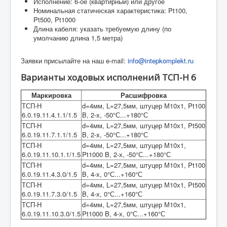
Исполнение: 6-ое (квартирный) или другое
Номинальная статическая характеристика: Pt100,
Pt500, Pt1000
Длина кабеля: указать требуемую длину (по
умолчанию длина 1,5 метра)
Заявки присылайте на наш e-mail:
info@intepkomplekt.ru
Варианты ходовых исполнений ТСП-Н 6
Маркировка
Расшифровка
ТСП-Н
d=4мм, L=27,5мм, штуцер М10х1, Pt100
6.0.19.11.4.1.1/1.5
B, 2-х, -50°С...+180°С
ТСП-Н
d=4мм, L=27,5мм, штуцер М10х1, Pt500
6.0.19.11.7.1.1/1.5
B, 2-х, -50°С...+180°С
ТСП-Н
d=4мм, L=27,5мм, штуцер М10х1,
6.0.19.11.10.1.1/1.5
Pt1000 B, 2-х, -50°С...+180°С
ТСП-Н
d=4мм, L=27,5мм, штуцер М10х1, Pt100
6.0.19.11.4.3.0/1.5
B, 4-х, 0°С...+160°С
ТСП-Н
d=4мм, L=27,5мм, штуцер М10х1, Pt500
6.0.19.11.7.3.0/1.5
B, 4-х, 0°С...+160°С
ТСП-Н
d=4мм, L=27,5мм, штуцер М10х1,
6.0.19.11.10.3.0/1.5
Pt1000 B, 4-х, 0°С...+160°С