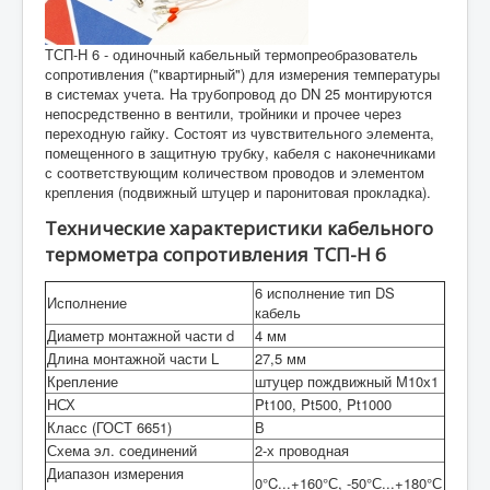
ТСП-Н 6 исполнение
ТСП-Н 6 - одиночный кабельный термопреобразователь
сопротивления ("квартирный") для измерения температуры
в системах учета. На трубопровод до DN 25 монтируются
непосредственно в вентили, тройники и прочее через
переходную гайку. Состоят из чувствительного элемента,
помещенного в защитную трубку, кабеля с наконечниками
с соответствующим количеством проводов и элементом
крепления (подвижный штуцер и паронитовая прокладка).
Технические характеристики кабельного
термометра сопротивления ТСП-Н 6
6 исполнение тип DS
Исполнение
кабель
Диаметр монтажной части d
4 мм
Длина монтажной части L
27,5 мм
Крепление
штуцер пождвижный М10х1
НСХ
Pt100, Pt500, Pt1000
Класс (ГОСТ 6651)
В
Схема эл. соединений
2-х проводная
Диапазон измерения
0°C...+160°С, -50°С...+180°С